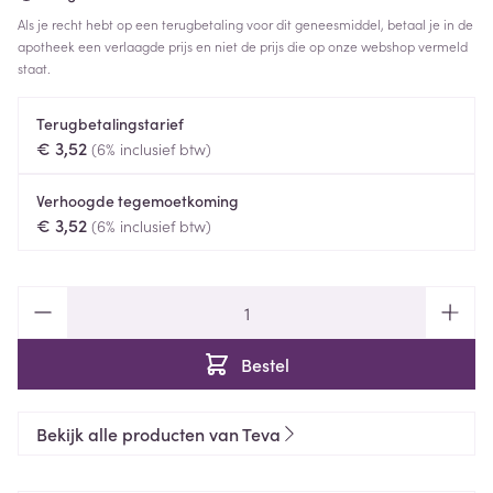
Als je recht hebt op een terugbetaling voor dit geneesmiddel, betaal je in de
apotheek een verlaagde prijs en niet de prijs die op onze webshop vermeld
staat.
Terugbetalingstarief
€ 3,52
(6% inclusief btw)
Verhoogde tegemoetkoming
€ 3,52
(6% inclusief btw)
Aantal
Bestel
Bekijk alle producten van Teva