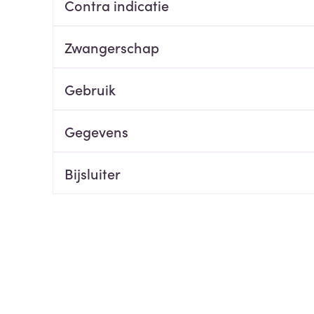
Contra indicatie
ging
Supplementen
Insectenwe
Mondmaskers
middelen
Zwangerschap
ssen
 -
Gebruik
id
d
Gegevens
Bijsluiter
Zelfbruiner
Scheren