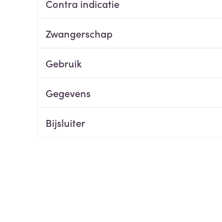
Contra indicatie
ging
Supplementen
Insectenwe
Mondmaskers
middelen
Zwangerschap
ssen
 -
Gebruik
id
d
Gegevens
Bijsluiter
Zelfbruiner
Scheren