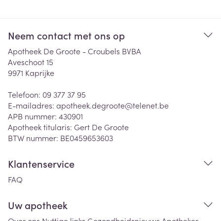
Neem contact met ons op
Apotheek De Groote - Croubels BVBA
Aveschoot 15
9971
Kaprijke
Telefoon:
09 377 37 95
E-mailadres:
apotheek.degroote@
telenet.be
APB nummer:
430901
Apotheek titularis:
Gert De Groote
BTW nummer:
BE0459653603
Klantenservice
FAQ
Uw apotheek
Over ons
Nuttige links
Gezondheidsnieuws
Apotheker