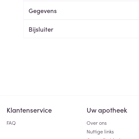
Gegevens
ging
Supplementen
Insectenwe
Mondmaskers
middelen
ssen
Bijsluiter
 -
id
d
Zelfbruiner
Scheren
Klantenservice
Uw apotheek
FAQ
Over ons
Nuttige links