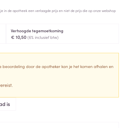
Toon meer
 je in de apotheek een verlaagde prijs en niet de prijs die op onze webshop
Diagnosetesten en
stress
Vlooien en teken
meetapparatuur
Oren
Mond en keel
Verhoogde tegemoetkoming
Alcoholtest
g
Oordopjes
Zuigtabletten
€ 10,50
(6% inclusief btw)
herapie -
Mond, muil of snavel
Bloeddrukmeter
ls
en -druppels
Oorreiniging
Spray - oplossing
Cholesteroltest
zen
Oordruppels
Hartslagmeter
ulpmiddelen
 Na beoordeling door de apotheker kan je het komen afhalen en
Toon meer
ereist.
erming
Hygiëne
Ergonomie
ad is
ning en -
Aambeien
s
Bad en douche
Ademhaling en zuurstof
je
Badkamer