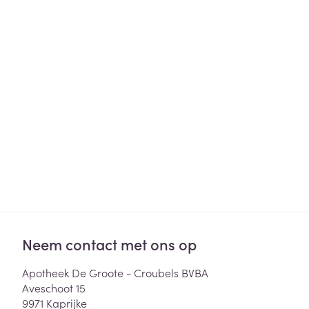
Haar
Gezichtsverzor
Pillendozen en
accessoires
Pigmentstoorni
Gevoelige huid
geïrriteerde hu
Gemengde hui
Doffe huid
Toon meer
Snurken
Neem contact met ons op
Apotheek De Groote - Croubels BVBA
Aveschoot 15
9971
Kaprijke