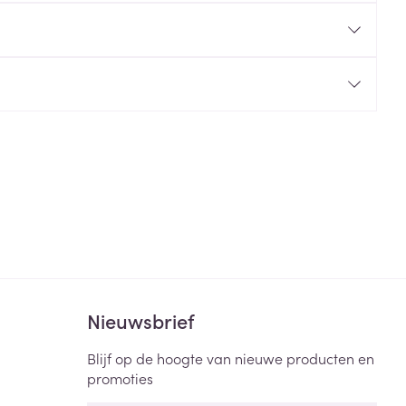
rende
Parfums en
geurproducten
CBD
Nieuwsbrief
Blijf op de hoogte van nieuwe producten en
promoties