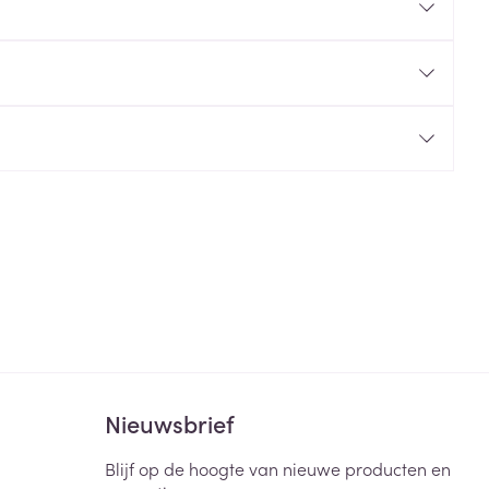
rende
Parfums en
geurproducten
CBD
Nieuwsbrief
Blijf op de hoogte van nieuwe producten en