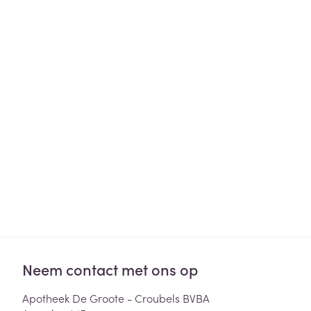
Haar
Gezichtsverzor
Pillendozen en
accessoires
Pigmentstoorni
Gevoelige huid
geïrriteerde hu
Gemengde hui
Doffe huid
Toon meer
Snurken
Neem contact met ons op
Apotheek De Groote - Croubels BVBA