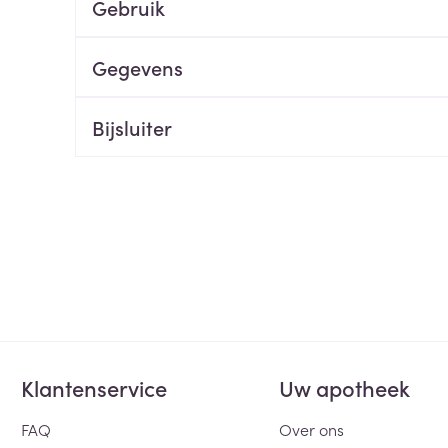
Gebruik
ging
Supplementen
Insectenwe
Mondmaskers
middelen
Gegevens
ssen
 -
Bijsluiter
id
d
Zelfbruiner
Scheren
Klantenservice
Uw apotheek
FAQ
Over ons