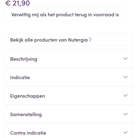
€ 21,90
Verwittig mij als het product terug in voorraad is
Bekijk alle producten van Nutergia
Beschrijving
werking van het darmkanaal
Indicatie
weerstand
tegen micro-organismen
Eigenschappen
Zonder alchohol, suiker, zoetstoffen
Zonder residuen van bestrijdingsmiddelen
Samenstelling
Per
Referentie-
Contra indicatie
20ml
innames