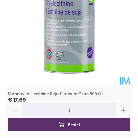
Hoeveelheid
250 ml
Verpakking
Selenium
17 μg
30%
Dieetbeperkingen
Suikervrij
Molybdeen
15 µg
30%
Kamertemperatuur (15°C -
Behoud
Chroom
6 µg
15%
25°C)
*Als equivalent droge plant.
Mannavital Lecithine Soja Platinum Gran 500 Gr
€ 17,69
Aantal
Bestel