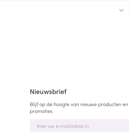
rende
Parfums en
geurproducten
Nieuwsbrief
CBD
Blijf op de hoogte van nieuwe producten en
promoties
E-mail adres