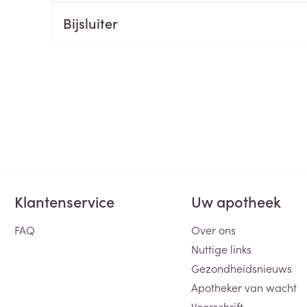
Bijsluiter
ging
Supplementen
Insectenwe
Mondmaskers
middelen
ssen
 -
id
d
Klantenservice
Uw apotheek
Zelfbruiner
Scheren
FAQ
Over ons
Nuttige links
Gezondheidsnieuws
Apotheker van wacht
Voorschrift