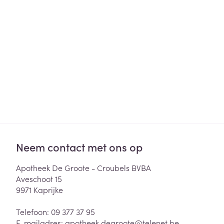
Haar
Gezichtsverzor
Pillendozen en
accessoires
Pigmentstoorni
Gevoelige huid
geïrriteerde hu
Gemengde hui
Doffe huid
Toon meer
Neem contact met ons op
Snurken
Apotheek De Groote - Croubels BVBA
Aveschoot 15
9971
Kaprijke
Telefoon:
09 377 37 95
E-mailadres:
apotheek.degroote@
telenet.be