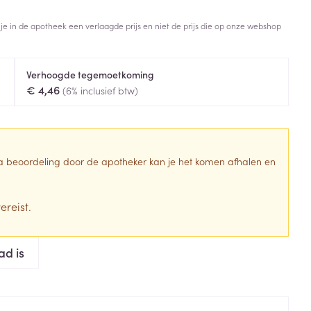
Toon meer
 je in de apotheek een verlaagde prijs en niet de prijs die op onze webshop
Diagnosetesten en
stress
Vlooien en teken
meetapparatuur
Oren
Mond en keel
Verhoogde tegemoetkoming
Alcoholtest
g
Oordopjes
Zuigtabletten
€ 4,46
(6% inclusief btw)
herapie -
Mond, muil of snavel
Bloeddrukmeter
ls
en -druppels
Oorreiniging
Spray - oplossing
Cholesteroltest
zen
Oordruppels
Hartslagmeter
ulpmiddelen
 Na beoordeling door de apotheker kan je het komen afhalen en
Toon meer
ereist.
erming
Hygiëne
Ergonomie
ad is
ning en -
Aambeien
s
Bad en douche
Ademhaling en zuurstof
je
Badkamer