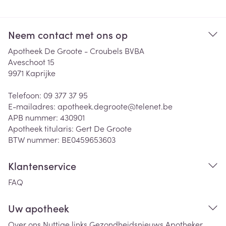
Neem contact met ons op
Apotheek De Groote - Croubels BVBA
Aveschoot 15
9971
Kaprijke
Telefoon:
09 377 37 95
E-mailadres:
apotheek.degroote@
telenet.be
APB nummer:
430901
Apotheek titularis:
Gert De Groote
BTW nummer:
BE0459653603
Klantenservice
FAQ
Uw apotheek
Over ons
Nuttige links
Gezondheidsnieuws
Apotheker