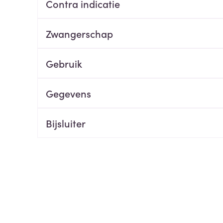
Contra indicatie
ging
Supplementen
Insectenwe
Mondmaskers
middelen
Zwangerschap
ssen
 -
Gebruik
id
d
Gegevens
Bijsluiter
Zelfbruiner
Scheren