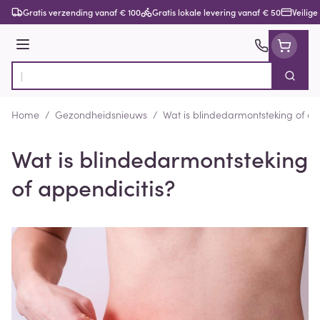
Ga naar de inhoud
Gratis verzending vanaf € 100
Gratis lokale levering vanaf € 50
Veilige
Menu
Zoek
Product, merk, categorie...
Home
/
Gezondheidsnieuws
/
Wat is blindedarmontsteking of ap
Wat is blindedarmontsteking
of appendicitis?