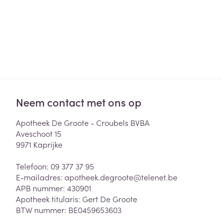
Neem contact met ons op
Apotheek De Groote - Croubels BVBA
Aveschoot 15
9971
Kaprijke
Telefoon:
09 377 37 95
E-mailadres:
apotheek.degroote@
telenet.be
APB nummer:
430901
Apotheek titularis:
Gert De Groote
BTW nummer:
BE0459653603