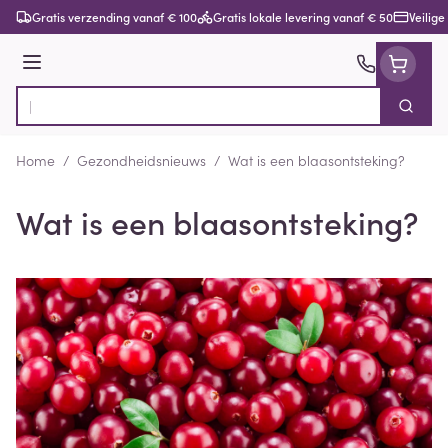
Ga naar de inhoud
Gratis verzending vanaf € 100
Gratis lokale levering vanaf € 50
Veilige
Menu
Zoek
Product, merk, categorie...
Home
/
Gezondheidsnieuws
/
Wat is een blaasontsteking?
Wat is een blaasontsteking?