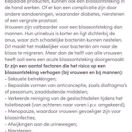
bepaalde producten, kunnen ook een blaasontsteking in
de hand werken. Of er kan een complicatie zijn door
andere aandoeningen, waaronder diabetes, nierstenen
of een vergrote prostaat.
Vrouwen zijn vatbaarder voor een blaasontsteking dan
mannen. Hun urinebuis is korter en ligt dichterbij de
anus, waar zich schadelijke bacteriën kunnen nestelen.
Dit maakt het makkelijker voor bacteriën om naar de
blaas te migreren. Meer dan de helft van alle vrouwen
heeft ooit eens een acute blaasontsteking doorgemaakt.
Er zijn een aantal factoren die het risico op een
blaasontsteking verhogen (bij vrouwen en bij mannen):
- Seksuele betrekkingen;
- Bepaalde vormen van anticonceptie, zoals diafragma’s
of pessarium, zaaddodende middelen;
- Verkeerde reiniging van de geslachtsdelen tijdens het
toiletbezoek (van achteren naar voren i.p.v. omgekeerd);
- Menopauze, waardoor vrouwen gevoeliger zijn voor
blaasinfecties;
- Afwijkingen aan de urinewegen;
- Nierstenen;