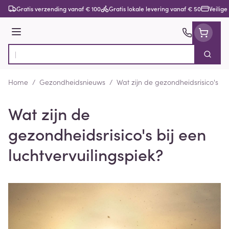
Ga naar de inhoud
Gratis verzending vanaf € 100
Gratis lokale levering vanaf € 50
Veilige
Menu
Zoek
Product, merk, categorie...
Home
/
Gezondheidsnieuws
/
Wat zijn de gezondheidsrisico's bij
Wat zijn de
gezondheidsrisico's bij een
luchtvervuilingspiek?