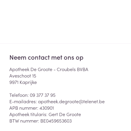
Neem contact met ons op
Apotheek De Groote - Croubels BVBA
Aveschoot 15
9971
Kaprijke
Telefoon:
09 377 37 95
E-mailadres:
apotheek.degroote@
telenet.be
APB nummer:
430901
Apotheek titularis:
Gert De Groote
BTW nummer:
BE0459653603