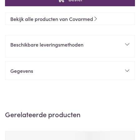
Bekijk alle producten van Covarmed
Beschikbare leveringsmethoden
Gegevens
Gerelateerde producten
Navigeren door de elementen van de carrousel is mogelijk m
Druk om carrousel over te slaan
Druk op om naar carrouselnavigatie te gaan