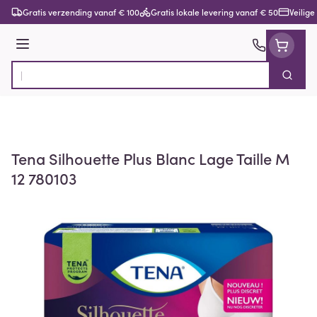
Ga naar de inhoud
Gratis verzending vanaf € 100
Gratis lokale levering vanaf € 50
Veilige
Menu
Zoek
Product, merk, categorie...
Tena Silhouette Plus Blanc Lage Taille M
12 780103