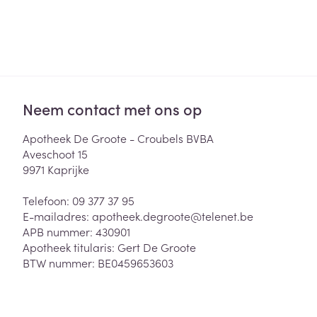
Zuurstof
Eelt
Eksteroog - lik
Ademhalingsste
Toon meer
Spieren en gew
Neem contact met ons op
Specifiek voor
Apotheek De Groote - Croubels BVBA
Naalden en spu
Aveschoot 15
Lichaamsverzo
9971
Kaprijke
Infecties
Spuiten
Deodorant
Oplossing voor 
Telefoon:
09 377 37 95
Gezichtsverzor
E-mailadres:
apotheek.degroote@
telenet.be
Naalden
Luizen
APB nummer:
430901
Naalden voor i
Apotheek titularis:
Gert De Groote
pennaalden
BTW nummer:
BE0459653603
Diagnostica
Toon meer