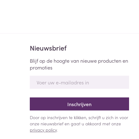
Bed
ng zon
Doorliggen - decubitis
Toon meer
ie
Urinewegen
id, spanning
Stoppen met roken
Nieuwsbrief
 en intieme
Gezichtsreiniging -
Blijf op de hoogte van nieuwe producten en
ontschminken
n Orthopedie
Instrumenten
promoties
sche
n anticonceptie
Reinigingsmelk, - crème, -
Anti tumor middelen
E-mail adres
olie en gel
jn
Tonic - lotion
zorging
Anesthesie
Micellair water
Inschrijven
Specifiek voor de ogen
Door op inschrijven te klikken, schrijft u zich in voor
t
ie
Diverse geneesmiddelen
Toon meer
onze nieuwsbrief en gaat u akkoord met onze
privacy policy
.