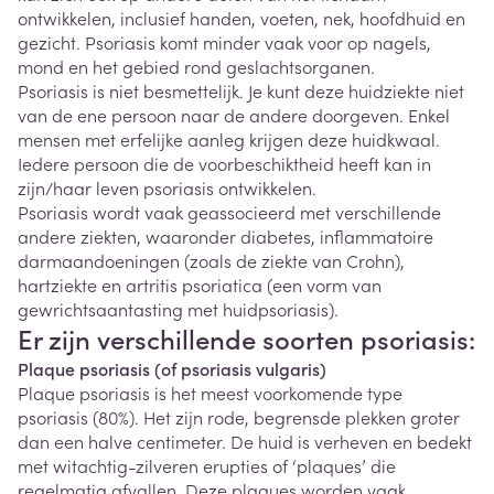
ontwikkelen, inclusief handen, voeten, nek, hoofdhuid en
gezicht. Psoriasis komt minder vaak voor op nagels,
mond en het gebied rond geslachtsorganen.
Psoriasis is niet besmettelijk. Je kunt deze huidziekte niet
van de ene persoon naar de andere doorgeven. Enkel
mensen met erfelijke aanleg krijgen deze huidkwaal.
Iedere persoon die de voorbeschiktheid heeft kan in
zijn/haar leven psoriasis ontwikkelen.
Psoriasis wordt vaak geassocieerd met verschillende
andere ziekten, waaronder diabetes, inflammatoire
darmaandoeningen (zoals de ziekte van Crohn),
hartziekte en artritis psoriatica (een vorm van
gewrichtsaantasting met huidpsoriasis).
Er zijn verschillende soorten psoriasis:
Plaque psoriasis (of psoriasis vulgaris)
Plaque psoriasis is het meest voorkomende type
psoriasis (80%). Het zijn rode, begrensde plekken groter
dan een halve centimeter. De huid is verheven en bedekt
met witachtig-zilveren erupties of ‘plaques’ die
regelmatig afvallen. Deze plaques worden vaak