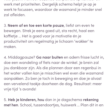
werk met prioriteiten. Dergelijk schema helpt je op je
werk te focussen, waardoor de wasmand je minder snel
zal afleiden.
3.
Neem af en toe een korte pauze
, liefst om even te
bewegen. Strek je eens goed uit, sta recht, haal een
koffietje … Het is goed voor je motivatie én je
productiviteit om regelmatig je lichaam ‘wakker’ te
maken.
4. Middagpauze?
Ga naar buiten
en adem frisse lucht in,
doe een wandeling of fiets naar de winkel. Je brein zal
jou dankbaar zijn. Als die plannen door een regenbui in
het water vallen kan je misschien wel even die wasmand
aanpakken. Zo ben je toch in beweging en doe je alvast
een vervelend taakje doorheen de dag. Resultaat: meer
vrije tijd ‘s avonds!
5.
Heb je kinderen, hou
dan in je dagschema
rekening
met hen
. School, tussendoortjes, huiswerk … Plan dit in en