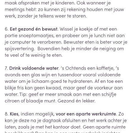
maak afspraken met je kinderen. Ook wanneer je
meetings hebt: zo kunnen zij rekening houden met jouw
werk, zonder je telkens weer te storen.
6.
Eet gezond én bewust
. Wissel je koekje af met een
portie snoeptomaatjes, en probeer om je lunch niet aan
je computer te verorberen. Bewuster eten is beter voor je
spijsvertering. Bovendien heb je minder de neiging om
te veel of te weinig te eten.
7.
Drink voldoende water
. ‘s Ochtends een koffietje, ‘s
avonds een glas wijn en tussendoor vooral voldoende
water om je lichaam goed te hydrateren. Af en toe een
blikje fris kan geen kwaad, maar geef de voorkeur aan
water. Tip: geef er meer smaak aan met een schijfje
citroen of blaadje munt. Gezond én lekker.
8.
Kies
, indien mogelijk,
voor een aparte werkruimte
. Zo
kan je deze na je dagtaak afsluiten en het werk achter je
laten, zoals je met het kantoor doet. Geen aparte ruimte