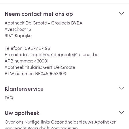
Neem contact met ons op
Apotheek De Groote - Croubels BVBA
Aveschoot 15
9971
Kaprijke
Telefoon:
09 377 37 95
E-mailadres:
apotheek.degroote@
telenet.be
APB nummer:
430901
Apotheek titularis:
Gert De Groote
BTW nummer:
BE0459653603
Klantenservice
FAQ
Uw apotheek
Over ons
Nuttige links
Gezondheidsnieuws
Apotheker
van wacht
Voorschrift
Zorgtarieven