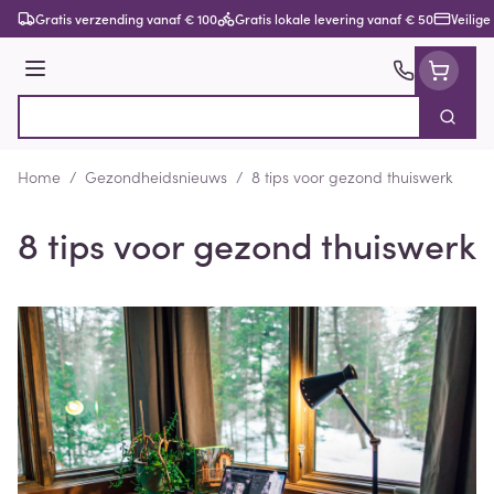
Ga naar de inhoud
Gratis verzending vanaf € 100
Gratis lokale levering vanaf € 50
Veilige
Menu
Zoek
Product, merk, categorie...
Home
/
Gezondheidsnieuws
/
8 tips voor gezond thuiswerk
8 tips voor gezond thuiswerk