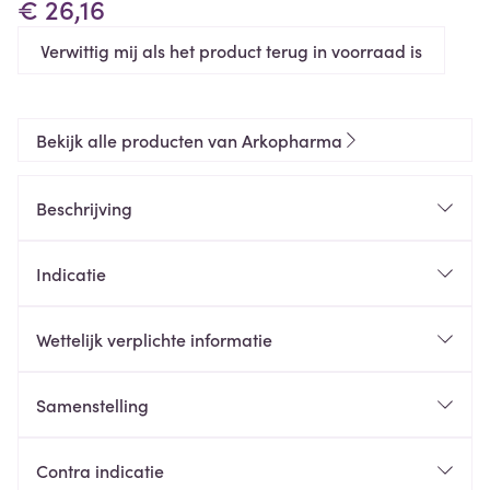
€ 26,16
Verwittig mij als het product terug in voorraad is
Bekijk alle producten van Arkopharma
Beschrijving
Venushaar dat helpt haaruitval te voorkomen en te
Indicatie
beperken;
Vitamine B8 en Zink om het haar gezond te houden.
Wettelijk verplichte informatie
De formule helpt ook de capillaire vezel van
gedevitaliseerd haar te versterken en de weerstand
Samenstelling
ervan te verhogen en het haar te sublimeren door
het vitaliteit, glans en soepelheid te geven.
Contra indicatie