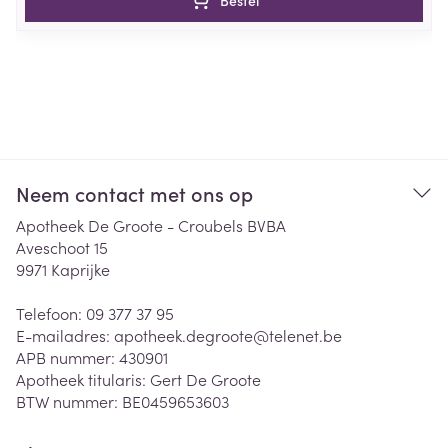
Bestel
Neem contact met ons op
Apotheek De Groote - Croubels BVBA
Aveschoot 15
9971
Kaprijke
Telefoon:
09 377 37 95
E-mailadres:
apotheek.degroote@
telenet.be
APB nummer:
430901
Apotheek titularis:
Gert De Groote
BTW nummer:
BE0459653603