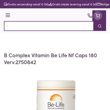
Ga naar de inhoud
Gratis verzending vanaf € 100
Gratis lokale levering vanaf € 50
Veilige
Menu
Zoek
Product, merk, categorie...
B Complex Vitamin Be Life Nf Caps 180
Verv.2750842