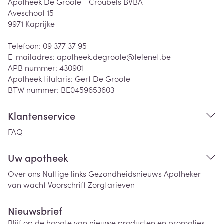
Apotheek De Groote - Croubels BVBA
Aveschoot 15
9971
Kaprijke
Telefoon:
09 377 37 95
E-mailadres:
apotheek.degroote@
telenet.be
APB nummer:
430901
Apotheek titularis:
Gert De Groote
BTW nummer:
BE0459653603
Klantenservice
FAQ
Uw apotheek
Over ons
Nuttige links
Gezondheidsnieuws
Apotheker
van wacht
Voorschrift
Zorgtarieven
Nieuwsbrief
Blijf op de hoogte van nieuwe producten en promoties