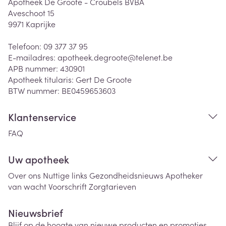
Apotheek De Groote - Croubels BVBA
Aveschoot 15
9971
Kaprijke
Telefoon:
09 377 37 95
E-mailadres:
apotheek.degroote@
telenet.be
APB nummer:
430901
Apotheek titularis:
Gert De Groote
BTW nummer:
BE0459653603
Klantenservice
FAQ
Uw apotheek
Over ons
Nuttige links
Gezondheidsnieuws
Apotheker
van wacht
Voorschrift
Zorgtarieven
Nieuwsbrief
Blijf op de hoogte van nieuwe producten en promoties