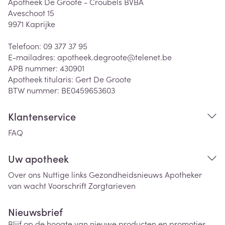
Apotheek De Groote - Croubels BVBA
Aveschoot 15
9971
Kaprijke
Telefoon:
09 377 37 95
E-mailadres:
apotheek.degroote@
telenet.be
APB nummer:
430901
Apotheek titularis:
Gert De Groote
BTW nummer:
BE0459653603
Klantenservice
FAQ
Uw apotheek
Over ons
Nuttige links
Gezondheidsnieuws
Apotheker
van wacht
Voorschrift
Zorgtarieven
Nieuwsbrief
Blijf op de hoogte van nieuwe producten en promoties