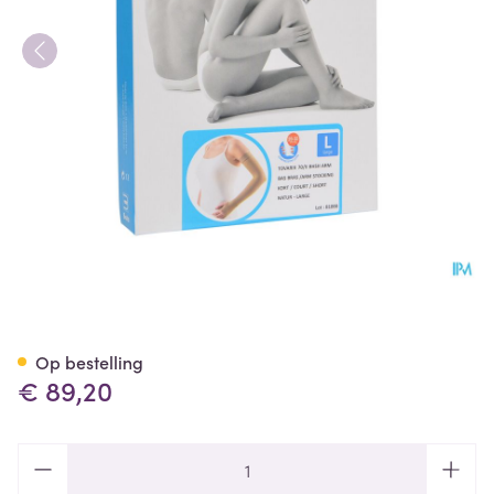
Bota Tovarix 70/ii Armkous Bh
Op bestelling
€ 89,20
Aantal