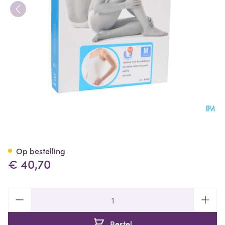
Bota Tovarix 20/ii Armkous 
Op bestelling
€ 40,70
Aantal
Bestel