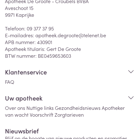
Apotheek De Groote - Croubels BVBA
Aveschoot 15
9971
Kaprijke
Telefoon:
09 377 37 95
E-mailadres:
apotheek.degroote@
telenet.be
APB nummer:
430901
Apotheek titularis:
Gert De Groote
BTW nummer:
BE0459653603
Klantenservice
FAQ
Uw apotheek
Over ons
Nuttige links
Gezondheidsnieuws
Apotheker
van wacht
Voorschrift
Zorgtarieven
Nieuwsbrief
Blijf op de hoogte van nieuwe producten en promoties