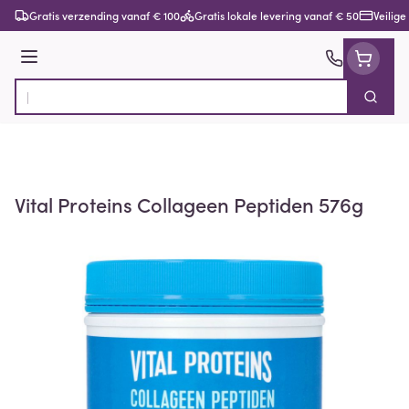
Ga naar de inhoud
Gratis verzending vanaf € 100
Gratis lokale levering vanaf € 50
Veilige
Menu
Zoek
Product, merk, categorie...
Vital Proteins Collageen Peptiden 576g