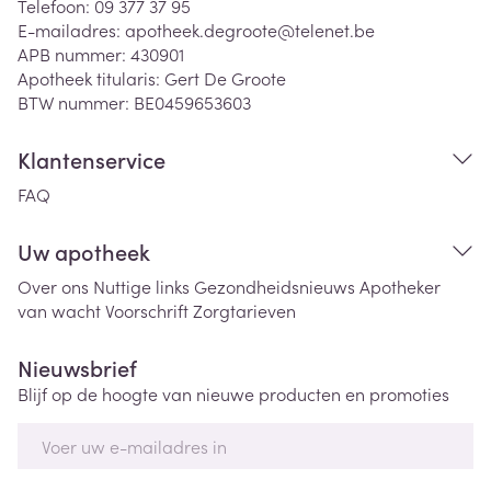
Telefoon:
09 377 37 95
E-mailadres:
apotheek.degroote@
telenet.be
APB nummer:
430901
Apotheek titularis:
Gert De Groote
BTW nummer:
BE0459653603
Klantenservice
FAQ
Uw apotheek
Over ons
Nuttige links
Gezondheidsnieuws
Apotheker
van wacht
Voorschrift
Zorgtarieven
Nieuwsbrief
Blijf op de hoogte van nieuwe producten en promoties
E-mail adres