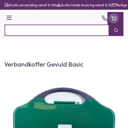
Ga naar de inhoud
Gratis verzending vanaf € 100
Gratis lokale levering vanaf € 50
Veilige
Menu
Zoek
Product, merk, categorie...
Verbandkoffer Gevuld Basic