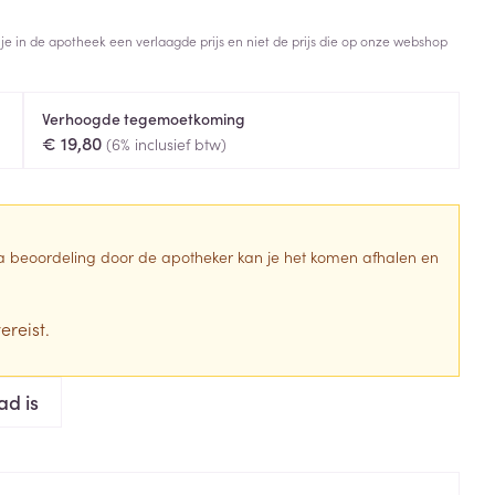
Toon meer
 je in de apotheek een verlaagde prijs en niet de prijs die op onze webshop
Diagnosetesten en
stress
Vlooien en teken
meetapparatuur
Oren
Mond en keel
Verhoogde tegemoetkoming
Alcoholtest
g
Oordopjes
Zuigtabletten
€ 19,80
(6% inclusief btw)
herapie -
Mond, muil of snavel
Bloeddrukmeter
ls
en -druppels
Oorreiniging
Spray - oplossing
Cholesteroltest
zen
Oordruppels
Hartslagmeter
ulpmiddelen
 Na beoordeling door de apotheker kan je het komen afhalen en
Toon meer
ereist.
erming
Hygiëne
Ergonomie
ad is
ning en -
Aambeien
s
Bad en douche
Ademhaling en zuurstof
je
Badkamer