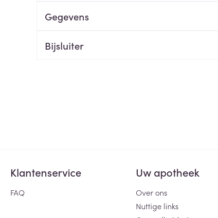
Gegevens
ging
Supplementen
Insectenwe
Mondmaskers
middelen
ssen
Bijsluiter
 -
id
d
Zelfbruiner
Scheren
Klantenservice
Uw apotheek
FAQ
Over ons
Nuttige links