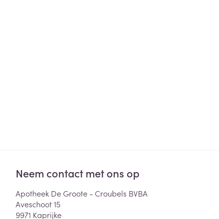
Haar
Gezichtsverzor
Pillendozen en
accessoires
Pigmentstoorni
Gevoelige huid
geïrriteerde hu
Gemengde hui
Doffe huid
Toon meer
Snurken
Neem contact met ons op
Apotheek De Groote - Croubels BVBA
Aveschoot 15
9971
Kaprijke