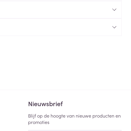
rende
Parfums en
geurproducten
CBD
Nieuwsbrief
Blijf op de hoogte van nieuwe producten en
promoties