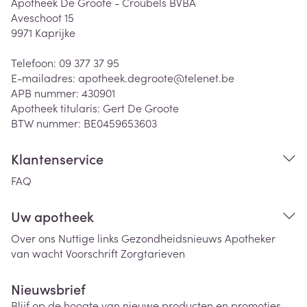
Apotheek De Groote - Croubels BVBA
Aveschoot 15
9971
Kaprijke
Telefoon:
09 377 37 95
E-mailadres:
apotheek.degroote@
telenet.be
APB nummer:
430901
Apotheek titularis:
Gert De Groote
BTW nummer:
BE0459653603
Klantenservice
FAQ
Uw apotheek
Over ons
Nuttige links
Gezondheidsnieuws
Apotheker
van wacht
Voorschrift
Zorgtarieven
Nieuwsbrief
Blijf op de hoogte van nieuwe producten en promoties