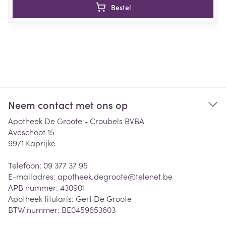
Bestel
Neem contact met ons op
Apotheek De Groote - Croubels BVBA
Aveschoot 15
9971
Kaprijke
Telefoon:
09 377 37 95
E-mailadres:
apotheek.degroote@
telenet.be
APB nummer:
430901
Apotheek titularis:
Gert De Groote
BTW nummer:
BE0459653603