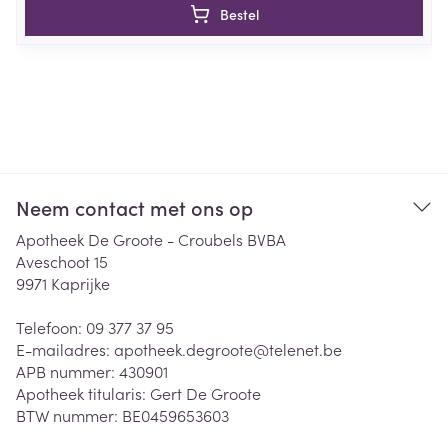
Bestel
Neem contact met ons op
Apotheek De Groote - Croubels BVBA
Aveschoot 15
9971
Kaprijke
Telefoon:
09 377 37 95
E-mailadres:
apotheek.degroote@
telenet.be
APB nummer:
430901
Apotheek titularis:
Gert De Groote
BTW nummer:
BE0459653603