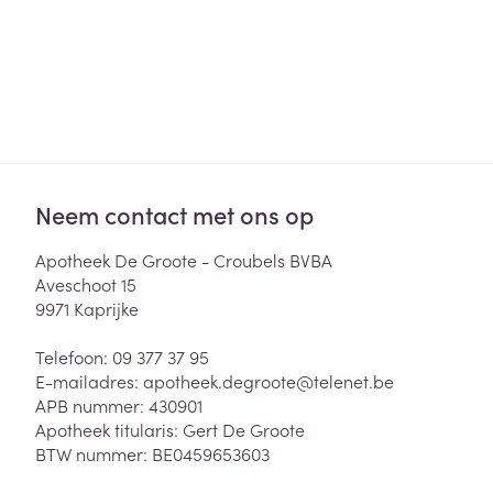
Neem contact met ons op
Apotheek De Groote - Croubels BVBA
Aveschoot 15
9971
Kaprijke
Telefoon:
09 377 37 95
E-mailadres:
apotheek.degroote@
telenet.be
APB nummer:
430901
Apotheek titularis:
Gert De Groote
BTW nummer:
BE0459653603