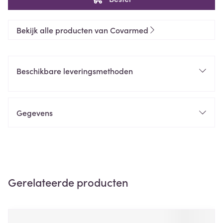
Bekijk alle producten van Covarmed
Beschikbare leveringsmethoden
Gegevens
Gerelateerde producten
Navigeren door de elementen van de carrousel is mogelijk m
Druk om carrousel over te slaan
Druk op om naar carrouselnavigatie te gaan