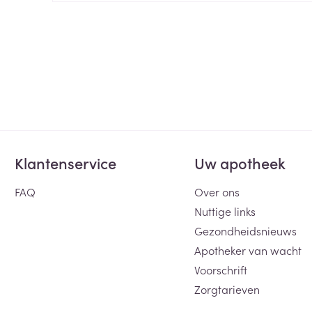
ging
Supplementen
Insectenwe
Mondmaskers
middelen
ssen
 -
id
d
Klantenservice
Uw apotheek
FAQ
Over ons
Nuttige links
Zelfbruiner
Scheren
Gezondheidsnieuws
Apotheker van wacht
Voorschrift
Zorgtarieven