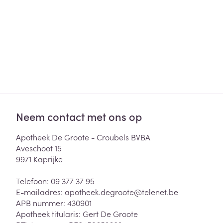
Haar
Gezichtsverzor
Pillendozen en
accessoires
Pigmentstoorni
Gevoelige huid
geïrriteerde hu
Gemengde hui
Doffe huid
Neem contact met ons op
Toon meer
Apotheek De Groote - Croubels BVBA
Aveschoot 15
Snurken
9971
Kaprijke
Telefoon:
09 377 37 95
E-mailadres:
apotheek.degroote@
telenet.be
APB nummer:
430901
Apotheek titularis:
Gert De Groote