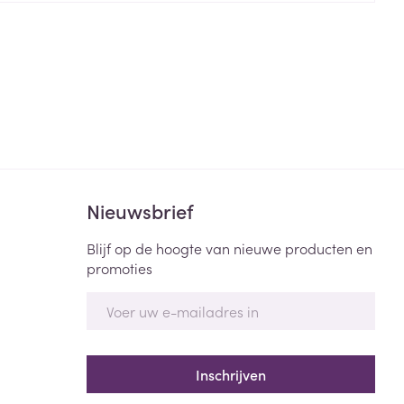
rende
Parfums en
geurproducten
Nieuwsbrief
Blijf op de hoogte van nieuwe producten en
promoties
CBD
E-mail adres
Inschrijven