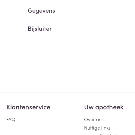
Gegevens
ging
Supplementen
Insectenwe
Mondmaskers
middelen
ssen
Bijsluiter
 -
id
d
Zelfbruiner
Scheren
Klantenservice
Uw apotheek
FAQ
Over ons
Nuttige links