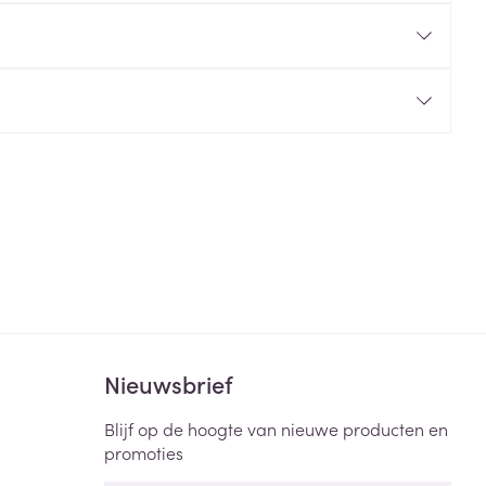
rende
Parfums en
geurproducten
CBD
Nieuwsbrief
Blijf op de hoogte van nieuwe producten en
promoties