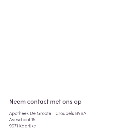
Haar
Gezichtsverzor
Pillendozen en
accessoires
Pigmentstoorni
Gevoelige huid
geïrriteerde hu
Gemengde hui
Doffe huid
Toon meer
Snurken
Neem contact met ons op
Apotheek De Groote - Croubels BVBA
Aveschoot 15
9971
Kaprijke