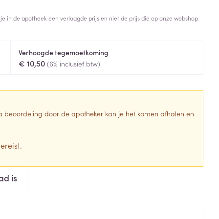
Toon meer
 je in de apotheek een verlaagde prijs en niet de prijs die op onze webshop
Diagnosetesten en
stress
Vlooien en teken
meetapparatuur
Oren
Mond en keel
Verhoogde tegemoetkoming
Alcoholtest
g
Oordopjes
Zuigtabletten
€ 10,50
(6% inclusief btw)
herapie -
Mond, muil of snavel
Bloeddrukmeter
ls
en -druppels
Oorreiniging
Spray - oplossing
Cholesteroltest
zen
Oordruppels
Hartslagmeter
ulpmiddelen
 Na beoordeling door de apotheker kan je het komen afhalen en
Toon meer
ereist.
erming
Hygiëne
Ergonomie
ad is
ning en -
Aambeien
s
Bad en douche
Ademhaling en zuurstof
je
Badkamer