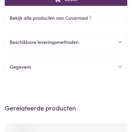
Bekijk alle producten van Covarmed
Beschikbare leveringsmethoden
Gegevens
Gerelateerde producten
Navigeren door de elementen van de carrousel is mogelijk m
Druk om carrousel over te slaan
Druk op om naar carrouselnavigatie te gaan