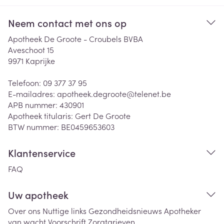
Neem contact met ons op
Apotheek De Groote - Croubels BVBA
Aveschoot 15
9971
Kaprijke
Telefoon:
09 377 37 95
E-mailadres:
apotheek.degroote@
telenet.be
APB nummer:
430901
Apotheek titularis:
Gert De Groote
BTW nummer:
BE0459653603
Klantenservice
FAQ
Uw apotheek
Over ons
Nuttige links
Gezondheidsnieuws
Apotheker
van wacht
Voorschrift
Zorgtarieven