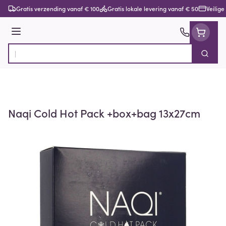
Ga naar de inhoud
Gratis verzending vanaf € 100
Gratis lokale levering vanaf € 50
Veilige
Menu
Zoek
Product, merk, categorie...
Naqi Cold Hot Pack +box+bag 13x27cm