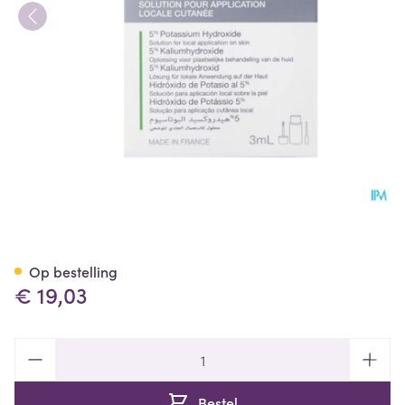
Molutrex 5% Opl Cutaan Fl 3m
Op bestelling
€ 19,03
Aantal
Bestel