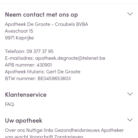
Neem contact met ons op
Apotheek De Groote - Croubels BVBA
Aveschoot 15
9971
Kaprijke
Telefoon:
09 377 37 95
E-mailadres:
apotheek.degroote@
telenet.be
APB nummer:
430901
Apotheek titularis:
Gert De Groote
BTW nummer:
BE0459653603
Klantenservice
FAQ
Uw apotheek
Over ons
Nuttige links
Gezondheidsnieuws
Apotheker
van wacht
Voorschrift
Zorgtarieven