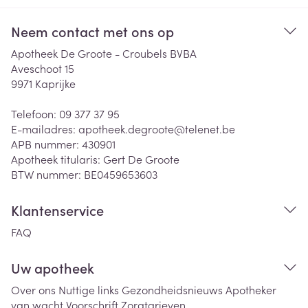
Neem contact met ons op
Apotheek De Groote - Croubels BVBA
Aveschoot 15
9971
Kaprijke
Telefoon:
09 377 37 95
E-mailadres:
apotheek.degroote@
telenet.be
APB nummer:
430901
Apotheek titularis:
Gert De Groote
BTW nummer:
BE0459653603
Klantenservice
FAQ
Uw apotheek
Over ons
Nuttige links
Gezondheidsnieuws
Apotheker
van wacht
Voorschrift
Zorgtarieven