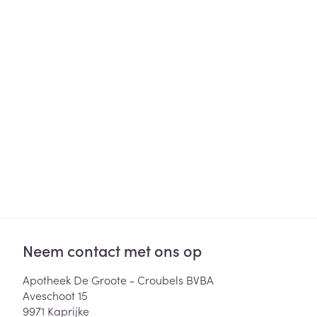
Haar
Gezichtsverzor
Pillendozen en
accessoires
Pigmentstoorni
Gevoelige huid
geïrriteerde hu
Gemengde hui
Doffe huid
Toon meer
Snurken
Neem contact met ons op
Apotheek De Groote - Croubels BVBA
Aveschoot 15
9971
Kaprijke