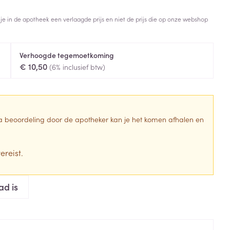
Toon meer
 je in de apotheek een verlaagde prijs en niet de prijs die op onze webshop
Diagnosetesten en
stress
Vlooien en teken
meetapparatuur
Oren
Mond en keel
Verhoogde tegemoetkoming
Alcoholtest
g
Oordopjes
Zuigtabletten
€ 10,50
(6% inclusief btw)
herapie -
Mond, muil of snavel
Bloeddrukmeter
ls
en -druppels
Oorreiniging
Spray - oplossing
Cholesteroltest
zen
Oordruppels
Hartslagmeter
ulpmiddelen
 Na beoordeling door de apotheker kan je het komen afhalen en
Toon meer
ereist.
erming
Hygiëne
Ergonomie
ad is
ning en -
Aambeien
s
Bad en douche
Ademhaling en zuurstof
je
Badkamer