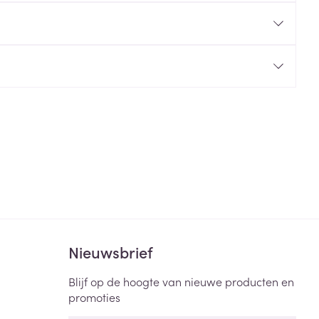
rende
Parfums en
geurproducten
CBD
Nieuwsbrief
Blijf op de hoogte van nieuwe producten en
promoties