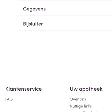
Gegevens
ging
Supplementen
Insectenwe
Mondmaskers
middelen
ssen
Bijsluiter
 -
id
d
Zelfbruiner
Scheren
Klantenservice
Uw apotheek
FAQ
Over ons
Nuttige links