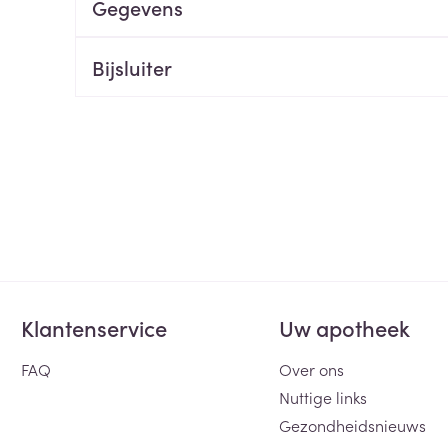
Gegevens
ging
Supplementen
Insectenwe
Mondmaskers
middelen
Bijsluiter
ssen
 -
id
d
Zelfbruiner
Scheren
Klantenservice
Uw apotheek
FAQ
Over ons
Nuttige links
Gezondheidsnieuws