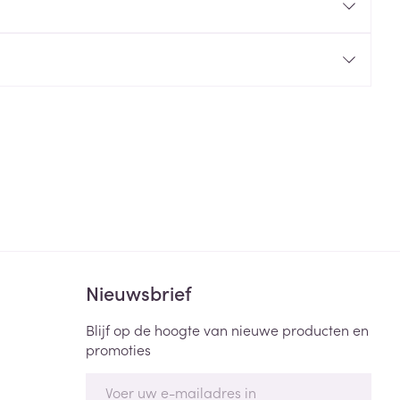
rende
Parfums en
geurproducten
CBD
Nieuwsbrief
Blijf op de hoogte van nieuwe producten en
promoties
E-mail adres