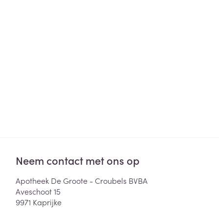
Haar
Gezichtsverzor
Pillendozen en
accessoires
Pigmentstoorni
Gevoelige huid
geïrriteerde hu
Gemengde hui
Doffe huid
Toon meer
Snurken
Neem contact met ons op
Apotheek De Groote - Croubels BVBA
Aveschoot 15
9971
Kaprijke