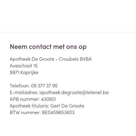
Neem contact met ons op
Apotheek De Groote - Croubels BVBA
Aveschoot 15
9971
Kaprijke
Telefoon:
09 377 37 95
E-mailadres:
apotheek.degroote@
telenet.be
APB nummer:
430901
Apotheek titularis:
Gert De Groote
BTW nummer:
BE0459653603