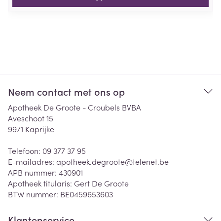
Neem contact met ons op
Apotheek De Groote - Croubels BVBA
Aveschoot 15
9971
Kaprijke
Telefoon:
09 377 37 95
E-mailadres:
apotheek.degroote@
telenet.be
APB nummer:
430901
Apotheek titularis:
Gert De Groote
BTW nummer:
BE0459653603
Klantenservice