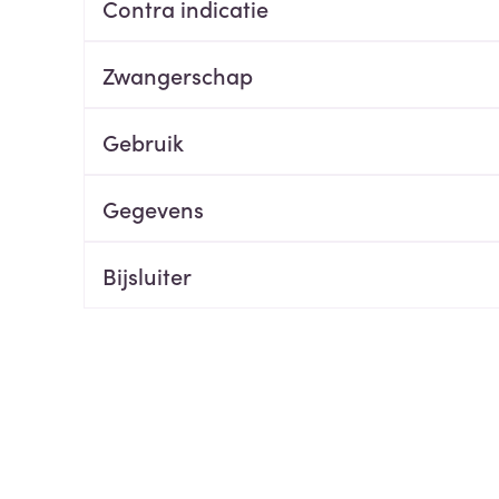
Contra indicatie
ging
Supplementen
Insectenwe
Mondmaskers
middelen
Zwangerschap
ssen
 -
Gebruik
id
d
Gegevens
Bijsluiter
Zelfbruiner
Scheren