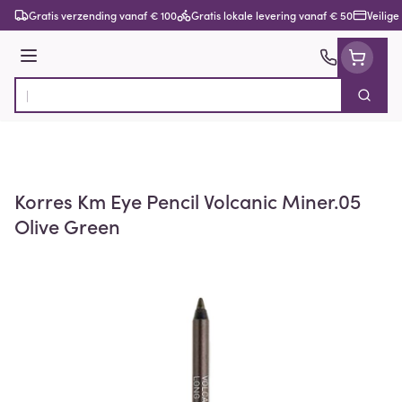
Ga naar de inhoud
Gratis verzending vanaf € 100
Gratis lokale levering vanaf € 50
Veilige
Menu
Zoek
Product, merk, categorie...
Korres Km Eye Pencil Volcanic Miner.05
Olive Green