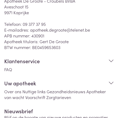
Apotheek De Groote - Croubels BVBA
Aveschoot 15
9971
Kaprijke
Telefoon:
09 377 37 95
E-mailadres:
apotheek.degroote@
telenet.be
APB nummer:
430901
Apotheek titularis:
Gert De Groote
BTW nummer:
BE0459653603
Klantenservice
FAQ
Uw apotheek
Over ons
Nuttige links
Gezondheidsnieuws
Apotheker
van wacht
Voorschrift
Zorgtarieven
Nieuwsbrief
Blijf op de hoogte van nieuwe producten en promoties